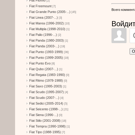
Fiat Fiorino
[2]
Fiat Freemount
[7]
Всего коммент
Fiat Grande Punto (2005-...)
[45]
Fiat Linea (2007-...)
[3]
Войдит
Fiat Marea (1996-2002)
[10]
Fiat Multipla (1998-2010)
[1]
Fiat Palio (1996-...)
[2]
Fiat Panda (1980-2003)
[1]
Fiat Panda (2003-...)
[19]
О
Fiat Punto (1993-1999)
[36]
Fiat Punto (1999-2005)
[18]
Fiat Punto Evo
[8]
Fiat Qubo (2007-...)
[1]
Fiat Regata (1983-1990)
[0]
Fiat Ritmo (1978-1988)
[0]
Fiat Saxo (1995-2003)
[1]
Fiat Scudo (1995-2007)
[4]
Fiat Scudo (2007-...)
[4]
Fiat Sedici (2005-2014)
[5]
Fiat Seicento (1998-...)
[21]
Fiat Siena (1996-...)
[0]
Fiat Stilo (2001-2008)
[18]
Fiat Tempra (1990-1998)
[1]
Fiat Tipo (1988-1995)
[7]