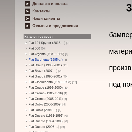
Доставка и оплата
3
Контакты
Наши клиенты
Отзывы и предложения
бампер
Каталог товаров:
Fiat 124 Spyder (2016-...)
[7]
Fiat 500
[20]
матери
Fiat Argenta (1981-1985)
[0]
Fiat Barchetta (1995-...)
[8]
Fiat Brava (1995-2001)
произв
[21]
Fiat Bravo (2007-...)
[2]
Fiat Bravo (1995-2001)
[40]
Fiat Cinquecento (1991-1998)
под по
[12]
Fiat Coupe (1993-2000)
[40]
Fiat Croma (1985-1996)
[1]
Fiat Croma (2005-2011)
[5]
Fiat Doblo (2000-2009)
[4]
Fiat Doblo (2010-...)
[6]
Fiat Ducato (1981-1993)
[0]
Fiat Ducato (1994-2006)
[0]
Fiat Ducato (2006-...)
[16]