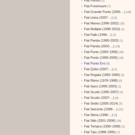
Fiat Fiorino
[2]
Fiat Freemount
[7]
Fiat Grande Punto (2005-...)
[45]
Fiat Linea (2007-...)
[3]
Fiat Marea (1996-2002)
[10]
Fiat Multipla (1998-2010)
[1]
Fiat Palio (1996-...)
[2]
Fiat Panda (1980-2003)
[1]
Fiat Panda (2003-...)
[19]
Fiat Punto (1993-1999)
[36]
Fiat Punto (1999-2005)
[18]
Fiat Punto Evo
[8]
Fiat Qubo (2007-...)
[1]
Fiat Regata (1983-1990)
[0]
Fiat Ritmo (1978-1988)
[0]
Fiat Saxo (1995-2003)
[1]
Fiat Scudo (1995-2007)
[4]
Fiat Scudo (2007-...)
[4]
Fiat Sedici (2005-2014)
[5]
Fiat Seicento (1998-...)
[21]
Fiat Siena (1996-...)
[0]
Fiat Stilo (2001-2008)
[18]
Fiat Tempra (1990-1998)
[1]
Fiat Tipo (1988-1995)
[7]