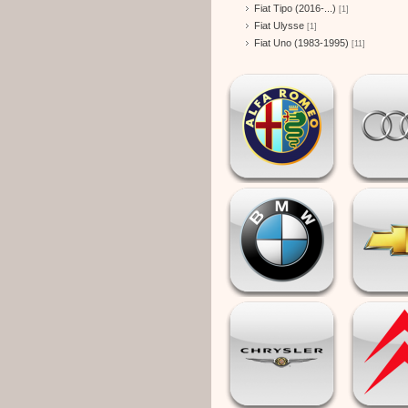
Fiat Tipo (2016-...)
[1]
Fiat Ulysse
[1]
Fiat Uno (1983-1995)
[11]