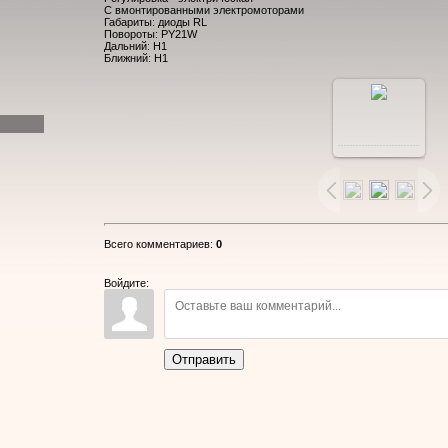
С вмонтированными электромоторами
Габариты: диоды RL
Повороты: PY21W
Дальний: Н1
Ближний: Н1
В
реальном
размере
Всего комментариев
:
0
800x600
/
Войдите:
105.4Kb
Отправить