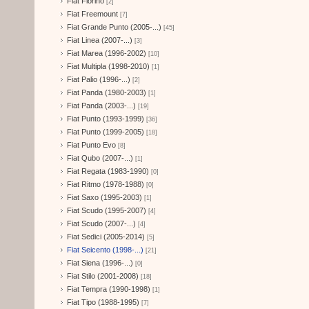
Fiat Fiorino
[2]
Fiat Freemount
[7]
Fiat Grande Punto (2005-...)
[45]
Fiat Linea (2007-...)
[3]
Fiat Marea (1996-2002)
[10]
Fiat Multipla (1998-2010)
[1]
Fiat Palio (1996-...)
[2]
Fiat Panda (1980-2003)
[1]
Fiat Panda (2003-...)
[19]
Fiat Punto (1993-1999)
[36]
Fiat Punto (1999-2005)
[18]
Fiat Punto Evo
[8]
Fiat Qubo (2007-...)
[1]
Fiat Regata (1983-1990)
[0]
Fiat Ritmo (1978-1988)
[0]
Fiat Saxo (1995-2003)
[1]
Fiat Scudo (1995-2007)
[4]
Fiat Scudo (2007-...)
[4]
Fiat Sedici (2005-2014)
[5]
Fiat Seicento (1998-...)
[21]
Fiat Siena (1996-...)
[0]
Fiat Stilo (2001-2008)
[18]
Fiat Tempra (1990-1998)
[1]
Fiat Tipo (1988-1995)
[7]