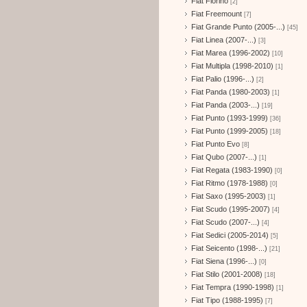
Fiat Fiorino
[2]
Fiat Freemount
[7]
Fiat Grande Punto (2005-...)
[45]
Fiat Linea (2007-...)
[3]
Fiat Marea (1996-2002)
[10]
Fiat Multipla (1998-2010)
[1]
Fiat Palio (1996-...)
[2]
Fiat Panda (1980-2003)
[1]
Fiat Panda (2003-...)
[19]
Fiat Punto (1993-1999)
[36]
Fiat Punto (1999-2005)
[18]
Fiat Punto Evo
[8]
Fiat Qubo (2007-...)
[1]
Fiat Regata (1983-1990)
[0]
Fiat Ritmo (1978-1988)
[0]
Fiat Saxo (1995-2003)
[1]
Fiat Scudo (1995-2007)
[4]
Fiat Scudo (2007-...)
[4]
Fiat Sedici (2005-2014)
[5]
Fiat Seicento (1998-...)
[21]
Fiat Siena (1996-...)
[0]
Fiat Stilo (2001-2008)
[18]
Fiat Tempra (1990-1998)
[1]
Fiat Tipo (1988-1995)
[7]