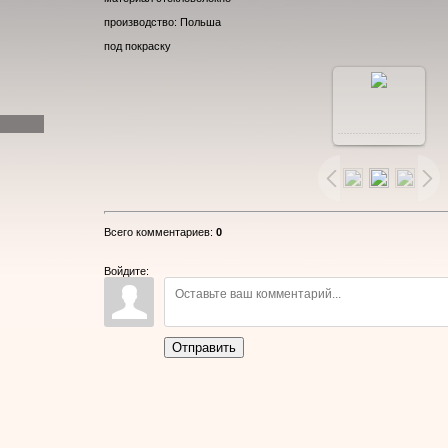
производство: Польша
под покраску
В
реальном
размере
Всего комментариев
:
0
800x462
/
Войдите:
116.9Kb
Отправить