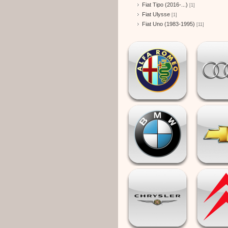
Fiat Tipo (2016-...)
[1]
Fiat Ulysse
[1]
Fiat Uno (1983-1995)
[11]