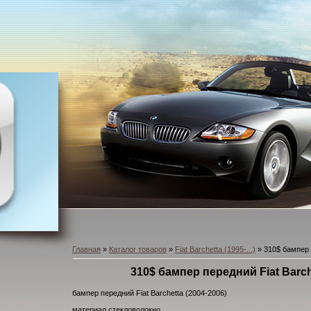
Главная
»
Каталог товаров
»
Fiat Barchetta (1995-...)
» 310$ бампер 
310$ бампер передний Fiat Barch
бампер передний Fiat Barchetta (2004-2006)
материал стекловолокно