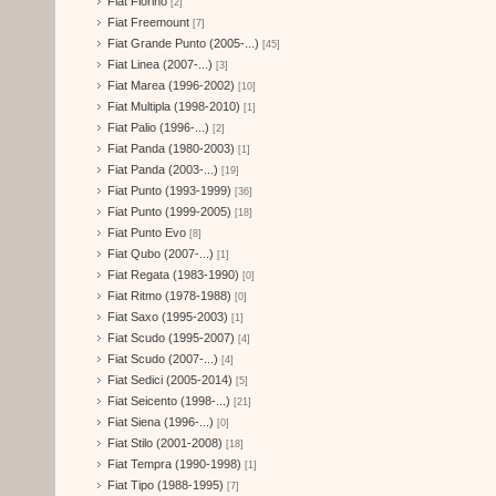
Fiat Fiorino
[2]
Fiat Freemount
[7]
Fiat Grande Punto (2005-...)
[45]
Fiat Linea (2007-...)
[3]
Fiat Marea (1996-2002)
[10]
Fiat Multipla (1998-2010)
[1]
Fiat Palio (1996-...)
[2]
Fiat Panda (1980-2003)
[1]
Fiat Panda (2003-...)
[19]
Fiat Punto (1993-1999)
[36]
Fiat Punto (1999-2005)
[18]
Fiat Punto Evo
[8]
Fiat Qubo (2007-...)
[1]
Fiat Regata (1983-1990)
[0]
Fiat Ritmo (1978-1988)
[0]
Fiat Saxo (1995-2003)
[1]
Fiat Scudo (1995-2007)
[4]
Fiat Scudo (2007-...)
[4]
Fiat Sedici (2005-2014)
[5]
Fiat Seicento (1998-...)
[21]
Fiat Siena (1996-...)
[0]
Fiat Stilo (2001-2008)
[18]
Fiat Tempra (1990-1998)
[1]
Fiat Tipo (1988-1995)
[7]