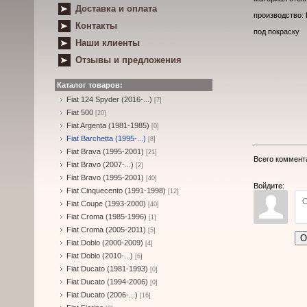
Доставка и оплата
производство:
Контакты
под покраску
Наши клиенты
Отзывы и предложения
Каталог товаров:
Fiat 124 Spyder (2016-...)
[7]
Fiat 500
[20]
Fiat Argenta (1981-1985)
[0]
Fiat Barchetta (1995-...)
[8]
Fiat Brava (1995-2001)
[21]
Всего коммент
Fiat Bravo (2007-...)
[2]
Fiat Bravo (1995-2001)
[40]
Войдите:
Fiat Cinquecento (1991-1998)
[12]
Fiat Coupe (1993-2000)
[40]
Fiat Croma (1985-1996)
[1]
Fiat Croma (2005-2011)
[5]
О
Fiat Doblo (2000-2009)
[4]
Fiat Doblo (2010-...)
[6]
Fiat Ducato (1981-1993)
[0]
Fiat Ducato (1994-2006)
[0]
Fiat Ducato (2006-...)
[16]